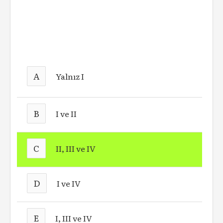
A
Yalnız I
B
I ve II
C
II, III ve IV
D
I ve IV
E
I, III ve IV