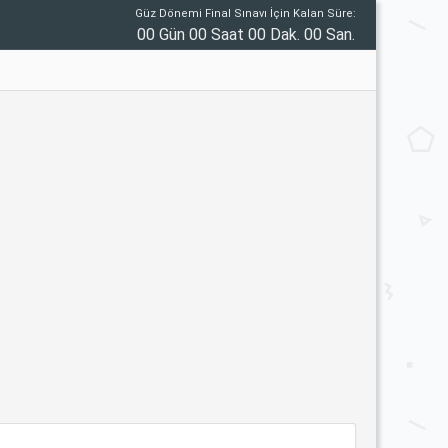
Güz Dönemi Final Sınavı İçin Kalan Süre:
00 Gün 00 Saat 00 Dak. 00 San.