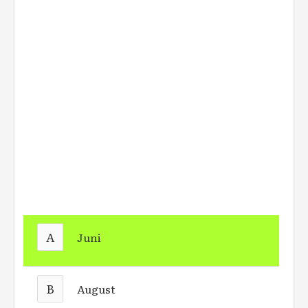
A
Juni
B
August