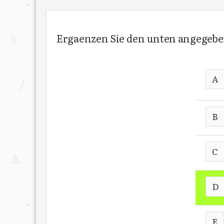
Ergaenzen Sie den unten angegebene
A
B
C
D
E