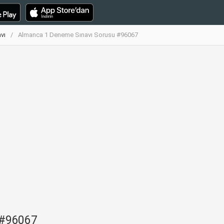
vı
Almanca 1 Deneme Sınavı Sorusu #96067
 #96067