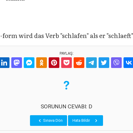
s-form wird das Verb "schlafen" als er "schlaeft
PAYLAŞ:
SORUNUN CEVABI: D
Sınava Dön
Hata Bildir