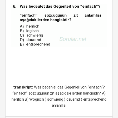
transkript:
Was bedenle! das Gegenleil von “einfach“?
“einfach“ sözcüğünün zıt aşağıdaki lerden hangisıdir? A)
herrlıch B) Wogisch ) schwieng ) dauernd ) entsprechend
anlamlısı