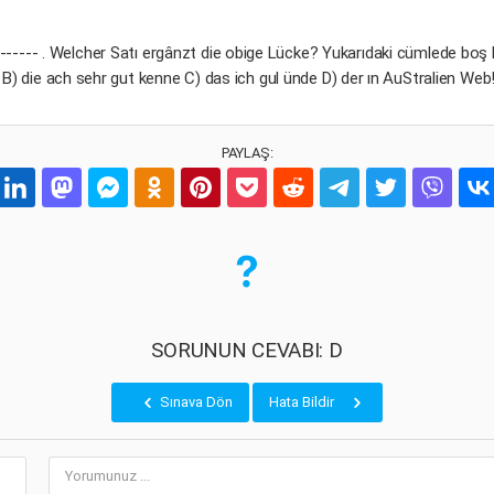
------ . Welcher Satı ergânzt die obige Lücke? Yukarıdaki cümlede boş b
B) die ach sehr gut kenne C) das ich gul ünde D) der ın AuStralien Web!
PAYLAŞ:
SORUNUN CEVABI: D
Sınava Dön
Hata Bildir