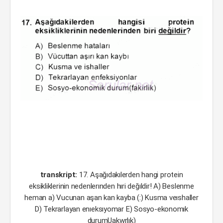
transkript:
17. Aşağıdakılerden hangi protein
eksikliklerinin nedenlerınden hıri değıldir! A) Beslenme
heman a) Vucunan aşan kan kayba (:) Kusma veıshaller
D) Tekrarlayan enıeksıyomar E) Sosyo-ekonomık
durumUakwrlık)