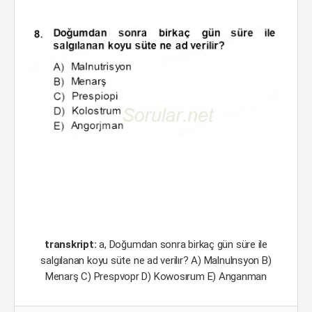
transkript:
a, Doğumdan sonra birkaç gün süre ile
salgılanan koyu süte ne ad verilır? A) Malnulnsyon B)
Menarş C) Prespvopr D) Kowosırum E) Anganman