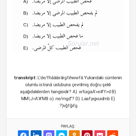
transkript:
L'de/fhâââırârgfıhwwfâ Yukarıdaki cümlenin
olumlu istisnâ üslübuna çevrilmiş doğru şekli
aşağıdakilerden hangisidir? A) .wfüıgaA'»e#'f>d B)
MM!,J=A'#'M8 o) .ne/mgd”? D) .Laafyıgvuıdmb E)
.?)vğfğıfg
PAYLAŞ: