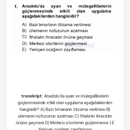
transkript:
Anadolu'da ayan ve mülegallibelerin
güçlenmesinde etkili olan uygulama aşağıdakilerden
hangisidir? A) Bazı tımanarın ıItızama verılmesı B)
ulemanın nüfuzunun azalması C) İthalatın ihracatın
önüne geçmesi D) Merkezi otoritenin güçlenmesw ) E
Yeniçen ocağının zayıflaması