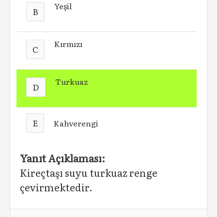
Yeşil
B
Kırmızı
C
Turkuaz
D
E
Kahverengi
Yanıt Açıklaması:
Kireçtaşı suyu turkuaz renge
çevirmektedir.