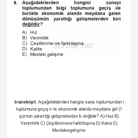
transkript:
Aşağıdakılerden hangisı sana toplumundan i
tuplumuna geçış n te ekonomık alanda meydana gel (1
şümün yarattığı gelişmelerden b değıldir? A) Haz B)
Venmhhk C) Çeşıtlenmevefarkhlsşma D) Keine E)
Meslekwgehşme