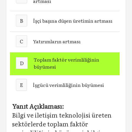
artması
B
İşçi başına düşen üretimin artması
C
Yatırımların artması
Toplam faktör verimliliğinin
D
büyümesi
E
İşgücü verimliliğinin büyümesi
Yanıt Açıklaması:
Bilgi ve iletişim teknolojisi üreten
sektörlerde toplam faktör