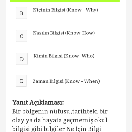
Niçinin Bilgisi (Know – Why)
B
Nasılın Bilgisi (Know-How)
C
Kimin Bilgisi (Know- Who)
D
E
Zaman Bilgisi (Know – When
)
Yanıt Açıklaması:
Bir bölgenin nüfusu,tarihteki bir
olay ya da hayata geçmemiş okul
bilgisi gibi bilgiler Ne İçin Bilgi