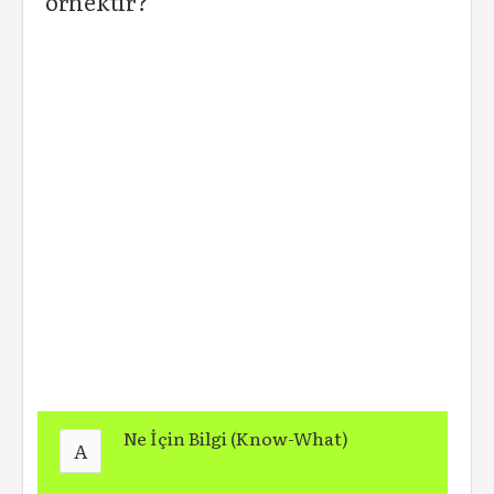
örnektir?
Ne İçin Bilgi (Know-What)
A