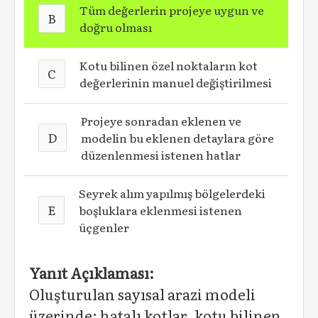
Tüm değerlerin projeye uygun ve
B
doğru olması
Kotu bilinen özel noktaların kot
C
değerlerinin manuel değiştirilmesi
Projeye sonradan eklenen ve
D
modelin bu eklenen detaylara göre
düzenlenmesi istenen hatlar
Seyrek alım yapılmış bölgelerdeki
E
boşluklara eklenmesi istenen
üçgenler
Yanıt Açıklaması:
Oluşturulan sayısal arazi modeli
üzerinde; hatalı kotlar, kotu bilinen