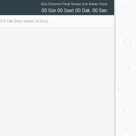
Güz Dönemi Final Sınavı İçin Kalan Süre:
00 Gün 00 Saat 00 Dak. 00 San.
 2015 Tek Ders Sınavı 13.Soru