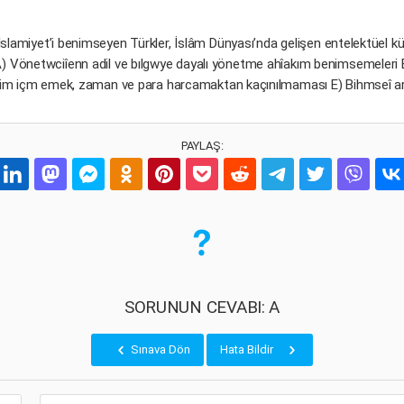
İslamiyet’i benimseyen Türkler, İslâm Dünyası’nda gelişen entelektüel kült
A) Vönetwciîenn adil ve bılgwye dayalı yönetme ahîakım benimsemeleri B
 Bilim içm emek, zaman ve para harcamaktan kaçınılmaması E) Bihmseî 
PAYLAŞ:
SORUNUN CEVABI: A
Sınava Dön
Hata Bildir