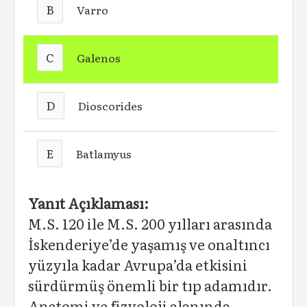
B
Varro
C
Galenos
D
Dioscorides
E
Batlamyus
Yanıt Açıklaması:
M.S. 120 ile M.S. 200 yılları arasında
İskenderiye’de yaşamış ve onaltıncı
yüzyıla kadar Avrupa’da etkisini
sürdürmüş önemli bir tıp adamıdır.
Anatomi ve fizyoloji alanında