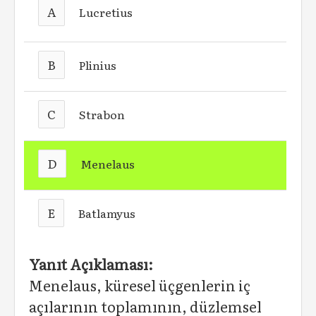
A
Lucretius
B
Plinius
C
Strabon
D
Menelaus
E
Batlamyus
Yanıt Açıklaması:
Menelaus, küresel üçgenlerin iç
açılarının toplamının, düzlemsel