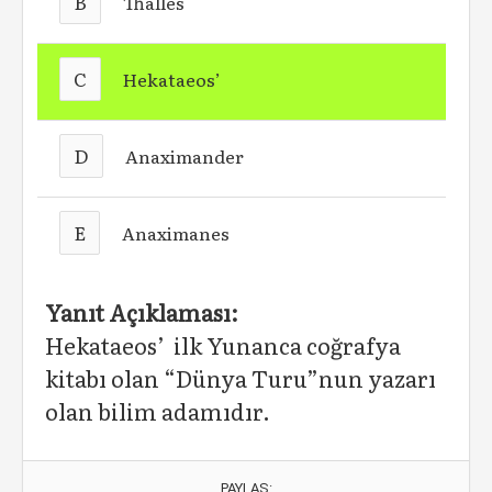
B
Thalles
C
Hekataeos’
D
Anaximander
E
Anaximanes
Yanıt Açıklaması:
Hekataeos’ ilk Yunanca coğrafya
kitabı olan “Dünya Turu”nun yazarı
olan bilim adamıdır.
PAYLAŞ: