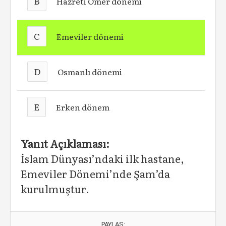
B
Hazreti Ömer dönemi
C
Emeviler dönemi
D
Osmanlı dönemi
E
Erken dönem
Yanıt Açıklaması:
İslam Dünyası’ndaki ilk hastane,
Emeviler Dönemi’nde Şam’da
kurulmuştur.
PAYLAŞ: