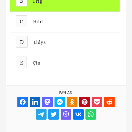
B
Frig
C
Hitit
D
Lidya
E
Çin
PAYLAŞ: