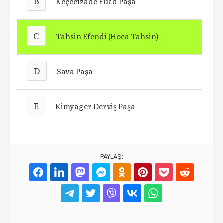
B
Keçecizâde Fuad Paşa
C
Tahsin Efendi (Hoca Tahsin)
D
Sava Paşa
E
Kimyager Derviş Paşa
PAYLAŞ: