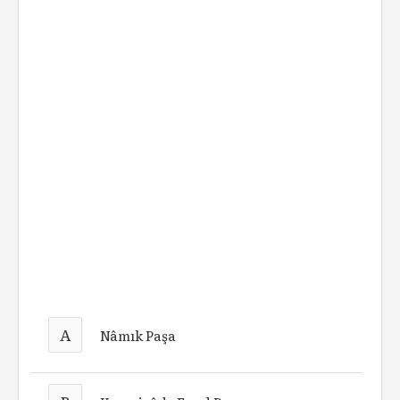
A
Nâmık Paşa