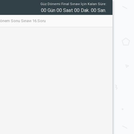
Güz Dönemi Final Sınavı İçin Kalan Süre:
00 Gün 00 Saat 00 Dak. 00 San.
3 Dönem Sonu Sınavı 16.Soru