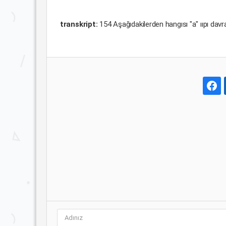
transkript:
154 Aşağıdakilerden hangısı "a" ııpı dav