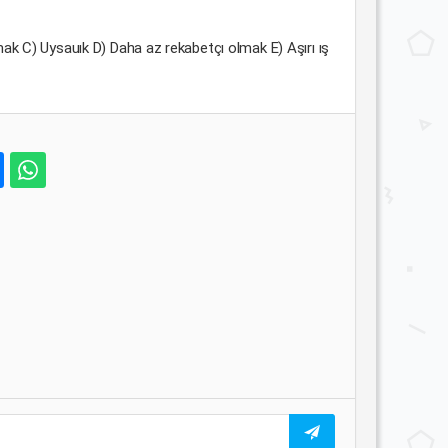
mak C) Uysauık D) Daha az rekabetçı olmak E) Aşırı ış