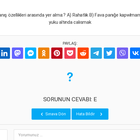
ranış özellikleri arasında yer alma:? A) Rahatlık B) Fava panığe kapwlma
yuku altında calısmak
PAYLAŞ:
SORUNUN CEVABI: E
Sınava Dön
Hata Bildir