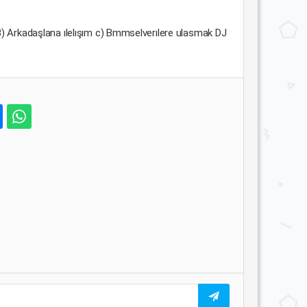
B) Arkadaşlana ılelışım c) Bmmselverılere ulasmak DJ