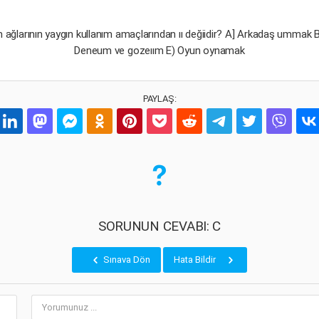
m ağlarının yaygın kullanım amaçlarından ıı değiidir? A] Arkadaş ummak 
Deneum ve gozeıım E) Oyun oynamak
PAYLAŞ:
SORUNUN CEVABI: C
Sınava Dön
Hata Bildir