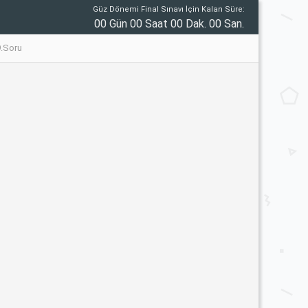
Güz Dönemi Final Sınavı İçin Kalan Süre:
00 Gün 00 Saat 00 Dak. 00 San.
9.Soru