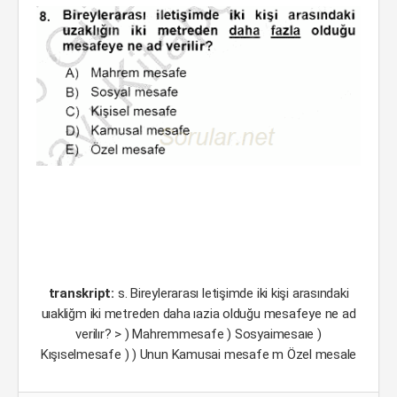
transkript:
s. Bireylerarası letişimde iki kişi arasındaki
uıakliğm iki metreden daha ıazia olduğu mesafeye ne ad
verilır? > ) Mahremmesafe ) Sosyaimesaıe )
Kışıselmesafe ) ) Unun Kamusai mesafe m Özel mesale