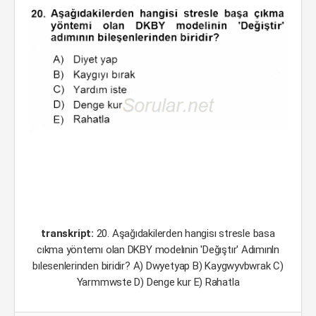
transkript:
20. Aşağıdakilerden hangisı stresle basa
cıkma yöntemı olan DKBY modelınin 'Değıştır' Adımınln
bılesenlerinden biridir? A) Dwyetyap B) Kaygwyvbwrak C)
Yarmmwste D) Denge kur E) Rahatla