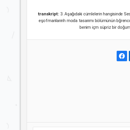
transkript:
3. Aşağıdaki cümlelerin hangisinde Se
eşofmanlarınh moda tasarımı bölümünün bğrencıl
benim içm süpriz bir doğu