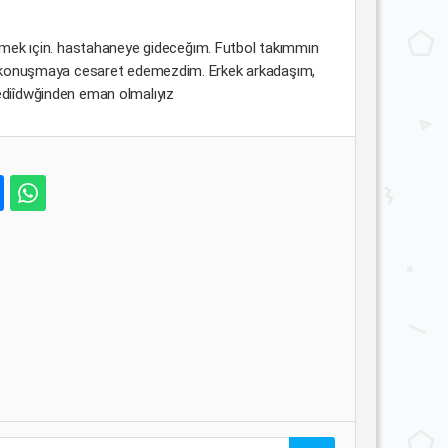
etmek ıçin. hastahaneye gideceğım. Futbol takımmın
e konuşmaya cesaret edemezdim. Erkek arkadaşım,
diîdwğinden eman olmalıyız