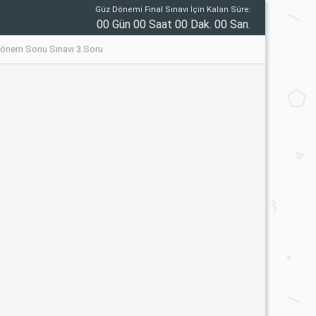
Güz Dönemi Final Sınavı İçin Kalan Süre:
00 Gün 00 Saat 00 Dak. 00 San.
7 Dönem Sonu Sınavı 3.Soru