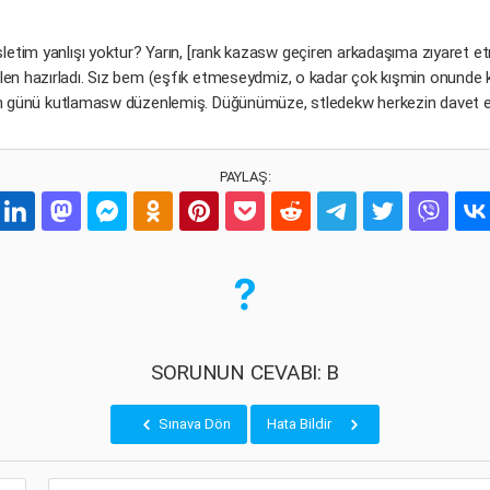
sletim yanlışı yoktur? Yarın, [rank kazasw geçiren arkadaşıma zıyaret 
en hazırladı. Sız bem (eşfık etmeseydmiz, o kadar çok kışmin onund
m günü kutlamasw düzenlemiş. Düğünümüze, stledekw herkezin davet e
PAYLAŞ:
SORUNUN CEVABI: B
Sınava Dön
Hata Bildir