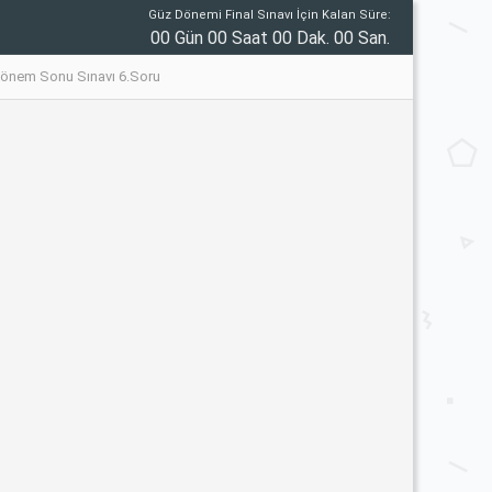
Güz Dönemi Final Sınavı İçin Kalan Süre:
00 Gün 00 Saat 00 Dak. 00 San.
7 Dönem Sonu Sınavı 6.Soru