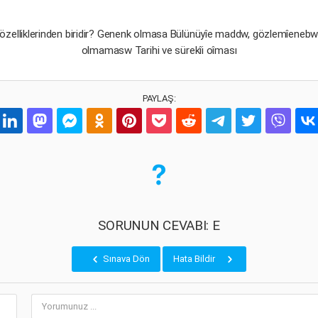
n özelliklerinden biridir? Genenk olmasa Bülünüyîe maddw, gözlemîeneb
olmamasw Tarihi ve sürekîi oîması
PAYLAŞ:
SORUNUN CEVABI: E
Sınava Dön
Hata Bildir