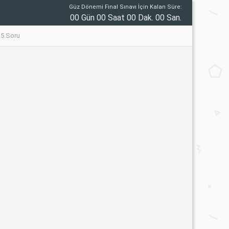
Güz Dönemi Final Sınavı İçin Kalan Süre:
00 Gün 00 Saat 00 Dak. 00 San.
 15.Soru