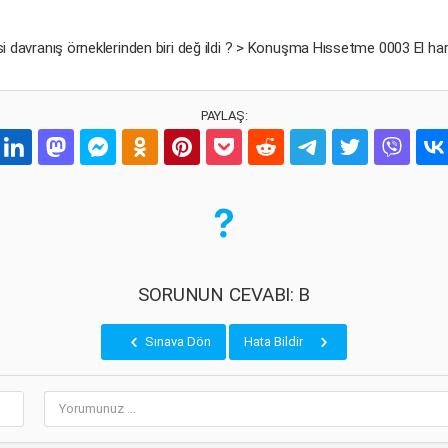
i davranış örneklerinden biri değ ildi ? > Konuşma Hıssetme 0003 El hare
PAYLAŞ:
SORUNUN CEVABI: B
Sınava Dön
Hata Bildir