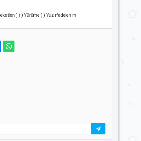
ketlen ) ) ) Yürüme ) ) Yuz ıfadelerı rn