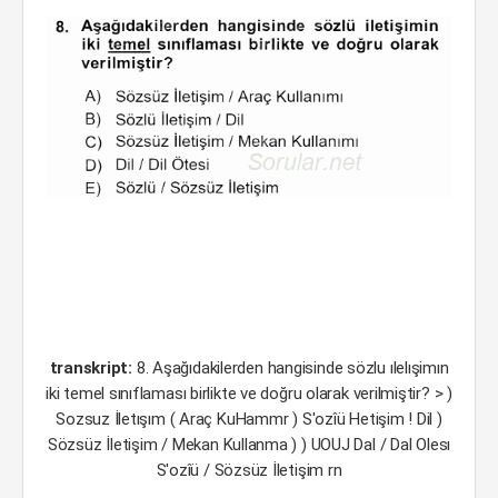
transkript:
8. Aşağıdakilerden hangisinde sözlu ılelışimın
iki temel sınıflaması birlikte ve doğru olarak verilmiştir? > )
Sozsuz İletışım ( Araç KuHammr ) S'ozîü Hetişim ! Dil )
Sözsüz İletişim / Mekan Kullanma ) ) UOUJ Dal / Dal Olesı
S'ozîü / Sözsüz İletişim rn