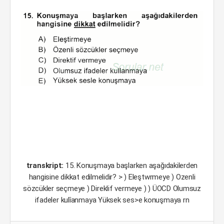
transkript:
15. Konuşmaya başlarken aşağıdakilerden
hangisine dikkat edilmelidir? > ) Eleştwrmeye ) Ozenli
sözcükler seçmeye ) Direklif vermeye ) ) ÜOCD Olumsuz
ifadeler kulîanmaya Yüksek ses>e konuşmaya rn