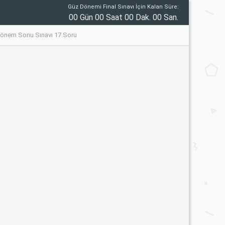
Güz Dönemi Final Sınavı İçin Kalan Süre:
00 Gün 00 Saat 00 Dak. 00 San.
8 Dönem Sonu Sınavı 17.Soru