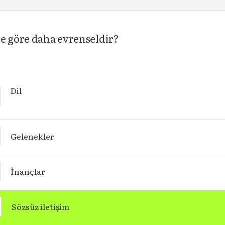
ne göre daha evrenseldir?
Dil
Gelenekler
İnançlar
Sözsüz iletişim