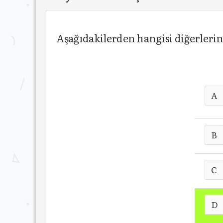
Aşağıdakilerden hangisi diğerleri
A
B
C
D