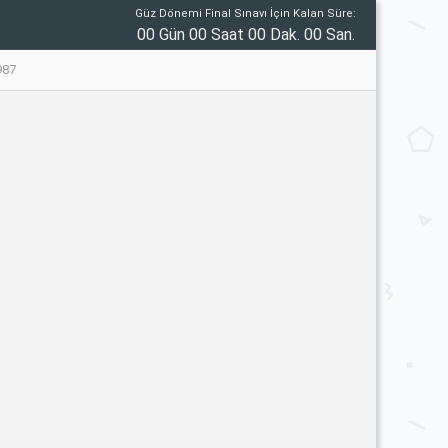
Güz Dönemi Final Sınavı İçin Kalan Süre:
00 Gün 00 Saat 00 Dak. 00 San.
987