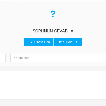
SORUNUN CEVABI: A
Sınava Dön
Hata Bildir