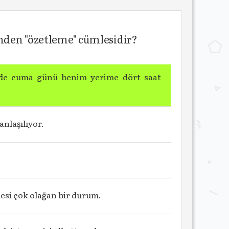
inden "özetleme" cümlesidir?
iz de cuma günü benim yerime dört saat
nlaşılıyor.
mesi çok olağan bir durum.