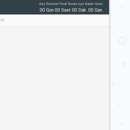
Güz Dönemi Final Sınavı İçin Kalan Süre:
00 Gün 00 Saat 00 Dak. 00 San.
722