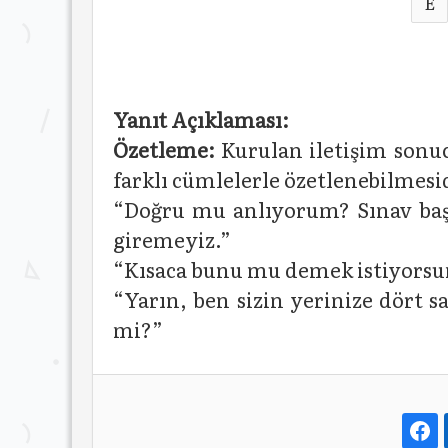
E
Yanıt Açıklaması:
Özetleme:
Kurulan iletişim sonuc
farklı cümlelerle özetlenebilmesi
“Doğru mu anlıyorum? Sınav başla
giremeyiz.”
“Kısaca bunu mu demek istiyors
“Yarın, ben sizin yerinize dört s
mi?”