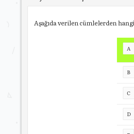
Aşağıda verilen cümlelerden hangis
A
B
C
D