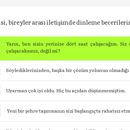
i, bireyler arası iletişimde dinleme beceriler
Yarın, ben sizin yerinize dört saat çalışacağım. S
çalışacaksınız, değil mi?
Söylediklerinizden, başka bir çözüm yolunun olmadığı a
Uyarman çok iyi oldu. Hiç bu açıdan düşünmemiştim.
Yeni bir şehre taşınmanın sizi başlangıçta rahatsız et