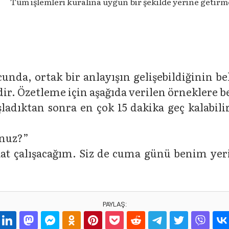
Tüm işlemleri kuralına uygun bir şekilde yerine getirm
unda, ortak bir anlayışın gelişebildiğinin bel
dir. Özetleme için aşağıda verilen örneklere b
dıktan sonra en çok 15 dakika geç kalabiliri
unuz?”
aat çalışacağım. Siz de cuma günü benim yeri
PAYLAŞ: