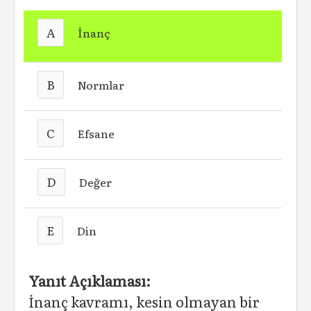
A
İnanç
B
Normlar
C
Efsane
D
Değer
E
Din
Yanıt Açıklaması:
İnanç kavramı, kesin olmayan bir