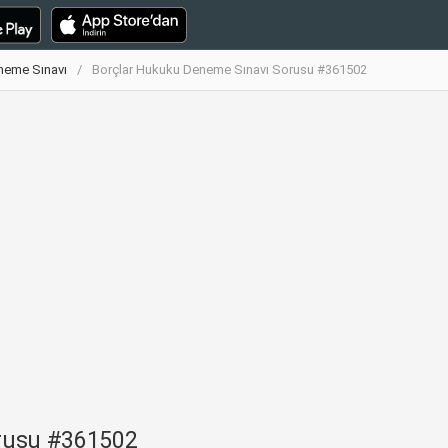
neme Sınavı
Borçlar Hukuku Deneme Sınavı Sorusu #361502
rusu #361502