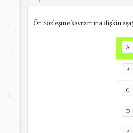
Ön Sözleşme kavramına ilişkin aşa
A
B
C
D
E