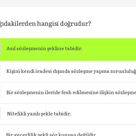
ğıdakilerden hangisi doğrudur?
Asıl sözleşmenin şekline tabidir.
Kişini kendi iradesi dışında sözleşme yapma zorunlulu
Bir sözleşmenin ileride fesh edilmesine ilişkin sözleşme
Nitelikli yazılı şekle tabidir.
Bir geçerlilik şekli söz konusu değildir.