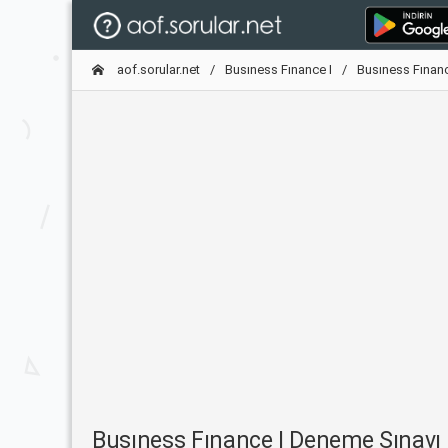
aof.sorular.net
Busıness Fınance I
Busıness Fınan
Busıness Fınance I Deneme Sınav