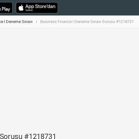
ce I Deneme Sınavı
Busıness Fınance I Deneme Sınavı Sorusu #1218731
ı Sorusu #1218731