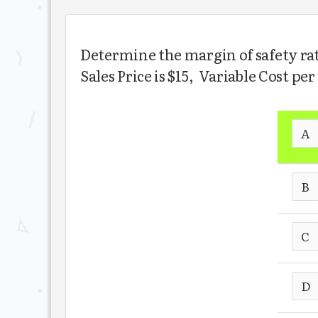
Determine the margin of safety rat
Sales Price is $15, Variable Cost per
A
B
C
D