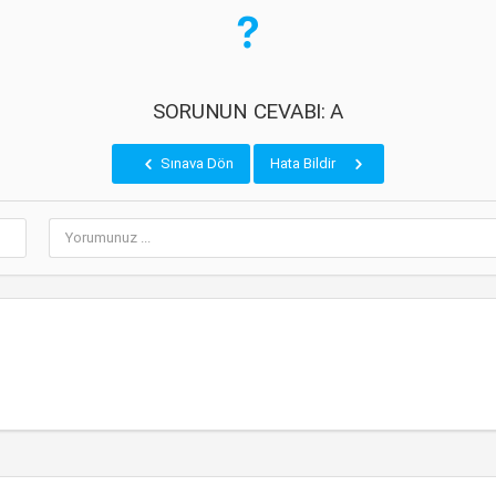
SORUNUN CEVABI: A
Sınava Dön
Hata Bildir