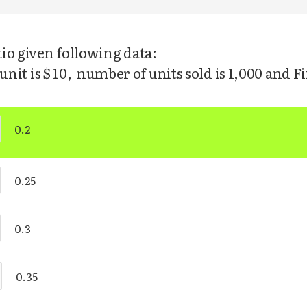
io given following data:
 unit is $ 10, number of units sold is 1,000 and F
0.2
0.25
0.3
0.35