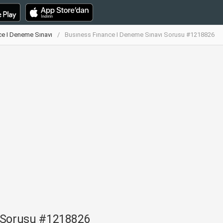
ce I Deneme Sınavı
Busıness Fınance I Deneme Sınavı Sorusu #1218826
ı Sorusu #1218826