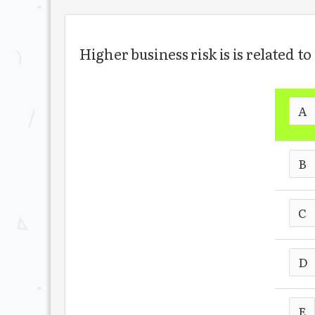
Higher business risk is is related to
A
B
C
D
E