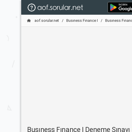
aof.sorular.net
Busıness Fınance I
Busıness Fınan
Busıness Fınance I Deneme Sınav