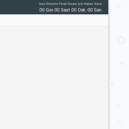
Güz Dönemi Final Sınavı İçin Kalan Süre:
00 Gün 00 Saat 00 Dak. 00 San.