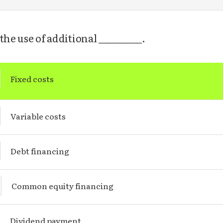
 the use of additional __________.
Fixed costs
Variable costs
Debt financing
Common equity financing
Dividend payment