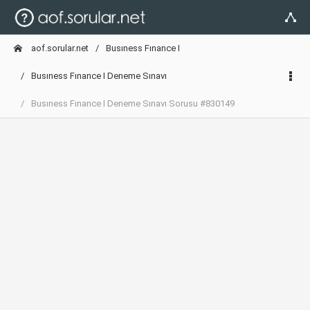
aof.sorular.net
Busıness Fınance I
Busıness Fınance I Deneme Sınavı
Busıness Fınance I Deneme Sınavı Sorusu #830149