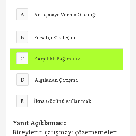
A
Anlaşmaya Varma Olasılığı
B
Fırsatçı Etkileşim
C
Karşılıklı Bağımlılık
D
Algılanan Çatışma
E
İkna Gücünü Kullanmak
Yanıt Açıklaması:
Bireylerin çatışmayı çözememeleri