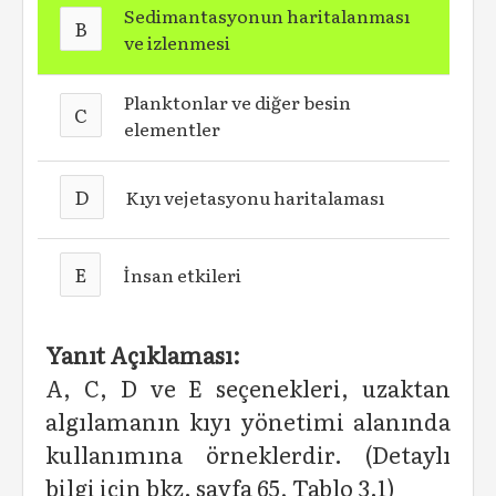
Sedimantasyonun haritalanması
B
ve izlenmesi
Planktonlar ve diğer besin
C
elementler
D
Kıyı vejetasyonu haritalaması
E
İnsan etkileri
Yanıt Açıklaması:
A, C, D ve E seçenekleri, uzaktan
algılamanın kıyı yönetimi alanında
kullanımına örneklerdir. (Detaylı
bilgi için bkz. sayfa 65, Tablo 3.1)