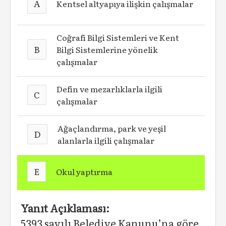
A
Kentsel altyapıya ilişkin çalışmalar
Coğrafi Bilgi Sistemleri ve Kent
B
Bilgi Sistemlerine yönelik
çalışmalar
Defin ve mezarlıklarla ilgili
C
çalışmalar
Ağaçlandırma, park ve yeşil
D
alanlarla ilgili çalışmalar
E
Okul yaptırma
Yanıt Açıklaması:
5393 sayılı Belediye Kanunu’na göre