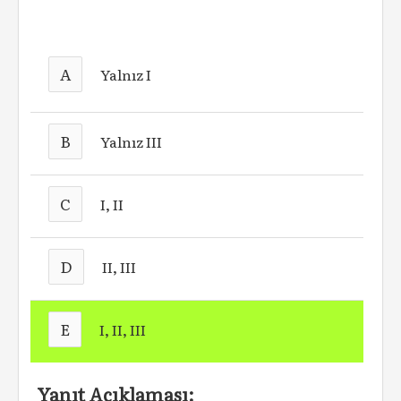
A
Yalnız I
B
Yalnız III
C
I, II
D
II, III
E
I, II, III
Yanıt Açıklaması: