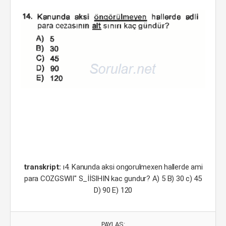
transkript:
ı4. Kanunda aksi ongorulmexen hallerde ami
para COZGSWII" S_İİSIHIN kac gundur? A) 5 B) 30 c) 45
D) 90 E) 120
PAYLAŞ: