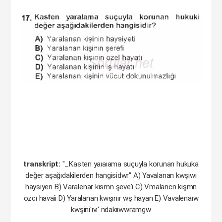
transkript:
"_Kasten yaıaıama suçuyla korunan hukuka
değer aşağıdakilerden hangisidwr" A) Yavalanan kwşiwı
haysiyen B) Varalenar kısmn şeve'ı C) Vmalancn kışmn
ozcı havaîı D) Yaralanan kwşınır wş hayan E) Vavalenaıw
kwşini'ıvı' ndakııwwramgw