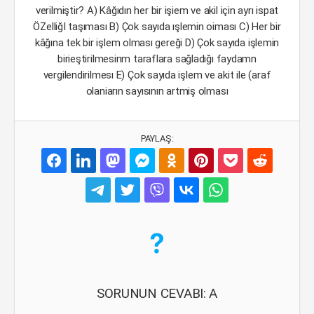
verilmiştir? A) Kâğıdın her bir işiem ve akil için ayrı ispat
ÖZelliğI taşıması B) Çok sayıda ışlemin oiması C) Her bir
kâğına tek bir işlem olması gereği D) Çok sayıda işlemin
birieştirilmesinm taraflara sağladığı faydamn
vergilendirilmesı E) Çok sayıda işlem ve akit ile (araf
olaniarın sayısının artmiş olması
PAYLAŞ:
SORUNUN CEVABI: A