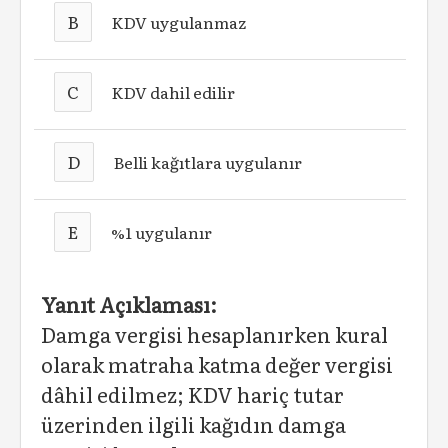
B
KDV uygulanmaz
C
KDV dahil edilir
D
Belli kağıtlara uygulanır
E
%1 uygulanır
Yanıt Açıklaması:
Damga vergisi hesaplanırken kural
olarak matraha katma değer vergisi
dâhil edilmez; KDV hariç tutar
üzerinden ilgili kağıdın damga