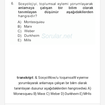
transkript:
& SosyoWow/u toqumsaW eyiemw
yorumlayarak anlamaya çalışan bır bılım olarak
tanımlayan dusunur aşağıdakilerden hangrswdwü A)
Monıesquıeu B) Mavx C) Weber D) Durkheım E) MHIs