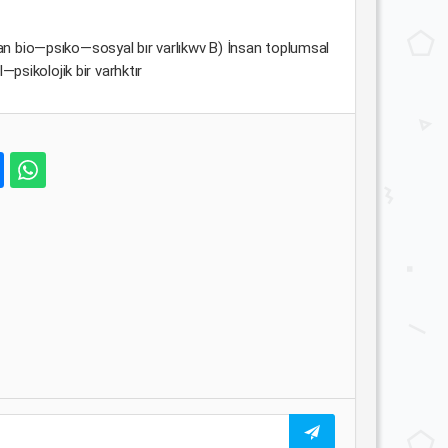
Insan bio—psıko—sosyal bır varlıkwv B) İnsan toplumsal
—psikolojik bir varhktır