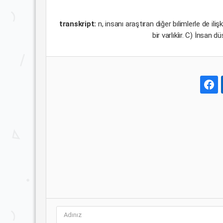
transkript:
n, insanı araştıran diğer bılimlerle de i
bir varlıkîır. C) İnsan