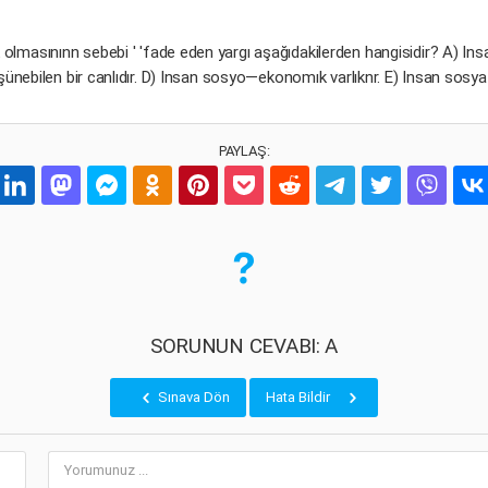
lişk olmasınınn sebebi ' 'fade eden yargı aşağıdakilerden hangisidir? A) 
 düşünebilen bir canlıdır. D) Insan sosyo—ekonomık varlıknr. E) Insan sosyaI
PAYLAŞ:
SORUNUN CEVABI: A
Sınava Dön
Hata Bildir