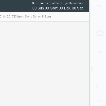
Güz Dönemi Final Sınavı İçin Kalan Süre:
00 Gün 00 Saat 00 Dak. 00 San.
 2016 - 2017 Dönem Sonu Sınavı 8.Soru