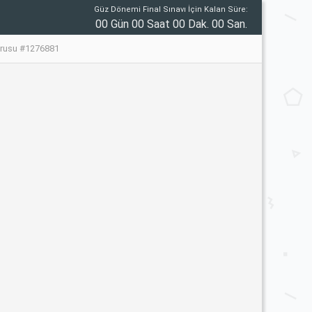
Güz Dönemi Final Sınavı İçin Kalan Süre:
00 Gün 00 Saat 00 Dak. 00 San.
Sorusu #1276881