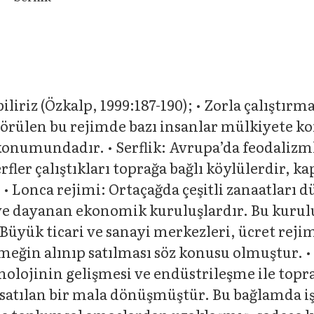
iliriz (Özkalp, 1999:187-190); • Zorla çalıştır
rülen bu rejimde bazı insanlar mülkiyete kon
onumundadır. • Serflik: Avrupa’da feodalizmle
fler çalıştıkları toprağa bağlı köylülerdir, kap
• Lonca rejimi: Ortaçağda çeşitli zanaatları d
e dayanan ekonomik kuruluşlardır. Bu kurulu
 Büyük ticari ve sanayi merkezleri, ücret reji
meğin alınıp satılması söz konusu olmuştur. •
nolojinin gelişmesi ve endüstrileşme ile topr
satılan bir mala dönüşmüştür. Bu bağlamda işç