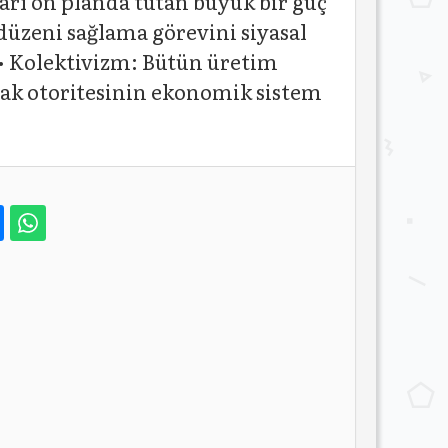
ârı ön planda tutan büyük bir güç
 düzeni sağlama görevini siyasal
. • Kolektivizm: Bütün üretim
tlak otoritesinin ekonomik sistem