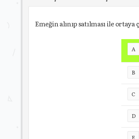
Emeğin alınıp satılması ile ortaya
A
B
C
D
E